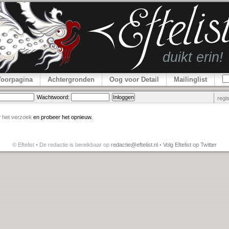
Voorpagina
Achtergronden
Oog voor Detail
Mailinglist
Wachtwoord:
regi
r
het verzoek
en probeer het opnieuw.
© Eftelist • De redactie is bereikbaar op
redactie@eftelist.nl
•
Volg Eftelist op Twitter