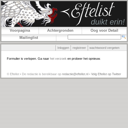
Voorpagina
Achtergronden
Oog voor Detail
Mailinglist
Inloggen
registreer
wachtwoord vergeten
Formulier is verlopen. Ga naar
het verzoek
en probeer het opnieuw.
© Eftelist • De redactie is bereikbaar op
redactie@eftelist.nl
•
Volg Eftelist op Twitter