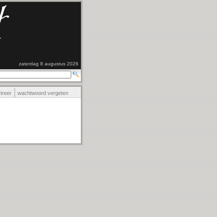
zaterdag 8 augustus 2026
streer
wachtwoord vergeten