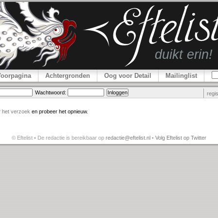
Voorpagina
Achtergronden
Oog voor Detail
Mailinglist
Wachtwoord:
regi
r
het verzoek
en probeer het opnieuw.
© Eftelist • De redactie is bereikbaar op
redactie@eftelist.nl
•
Volg Eftelist op Twitter