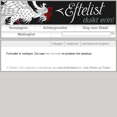
Voorpagina
Achtergronden
Oog voor Detail
Mailinglist
Inloggen
registreer
wachtwoord vergeten
Formulier is verlopen. Ga naar
het verzoek
en probeer het opnieuw.
© Eftelist • De redactie is bereikbaar op
redactie@eftelist.nl
•
Volg Eftelist op Twitter