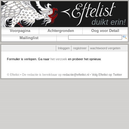
Voorpagina
Achtergronden
Oog voor Detail
Mailinglist
Inloggen
registreer
wachtwoord vergeten
Formulier is verlopen. Ga naar
het verzoek
en probeer het opnieuw.
© Eftelist • De redactie is bereikbaar op
redactie@eftelist.nl
•
Volg Eftelist op Twitter