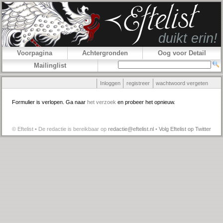
Voorpagina
Achtergronden
Oog voor Detail
Mailinglist
Inloggen
registreer
wachtwoord vergeten
Formulier is verlopen. Ga naar
het verzoek
en probeer het opnieuw.
© Eftelist • De redactie is bereikbaar op
redactie@eftelist.nl
•
Volg Eftelist op Twitter