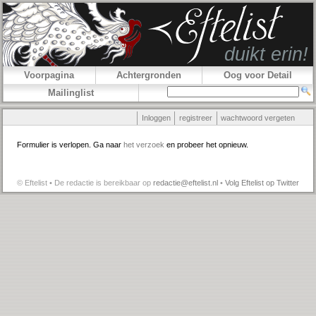
Voorpagina
Achtergronden
Oog voor Detail
Mailinglist
Inloggen
registreer
wachtwoord vergeten
Formulier is verlopen. Ga naar
het verzoek
en probeer het opnieuw.
© Eftelist • De redactie is bereikbaar op
redactie@eftelist.nl
•
Volg Eftelist op Twitter