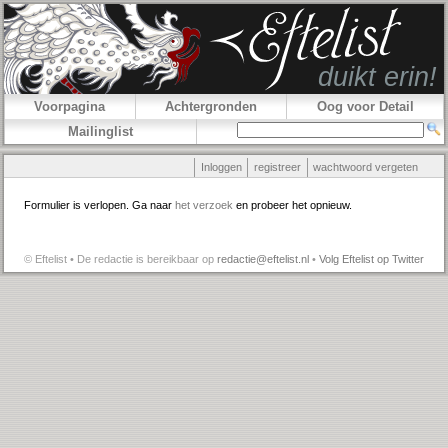
Voorpagina
Achtergronden
Oog voor Detail
Mailinglist
Inloggen
registreer
wachtwoord vergeten
Formulier is verlopen. Ga naar
het verzoek
en probeer het opnieuw.
© Eftelist • De redactie is bereikbaar op
redactie@eftelist.nl
•
Volg Eftelist op Twitter