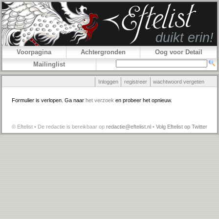
Voorpagina
Achtergronden
Oog voor Detail
Mailinglist
Inloggen
registreer
wachtwoord vergeten
Formulier is verlopen. Ga naar
het verzoek
en probeer het opnieuw.
© Eftelist • De redactie is bereikbaar op
redactie@eftelist.nl
•
Volg Eftelist op Twitter