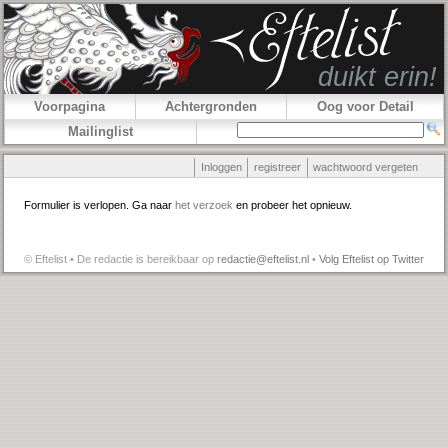
Voorpagina
Achtergronden
Oog voor Detail
Mailinglist
Inloggen
registreer
wachtwoord vergeten
Formulier is verlopen. Ga naar
het verzoek
en probeer het opnieuw.
© Eftelist • De redactie is bereikbaar op
redactie@eftelist.nl
•
Volg Eftelist op Twitter