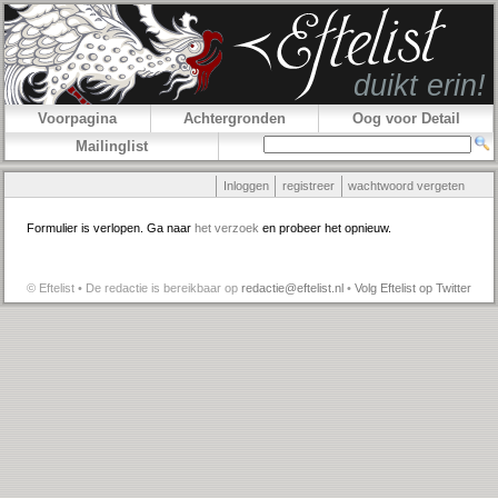
Voorpagina
Achtergronden
Oog voor Detail
Mailinglist
Inloggen
registreer
wachtwoord vergeten
Formulier is verlopen. Ga naar
het verzoek
en probeer het opnieuw.
© Eftelist • De redactie is bereikbaar op
redactie@eftelist.nl
•
Volg Eftelist op Twitter