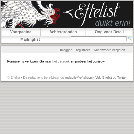
Voorpagina
Achtergronden
Oog voor Detail
Mailinglist
Inloggen
registreer
wachtwoord vergeten
Formulier is verlopen. Ga naar
het verzoek
en probeer het opnieuw.
© Eftelist • De redactie is bereikbaar op
redactie@eftelist.nl
•
Volg Eftelist op Twitter