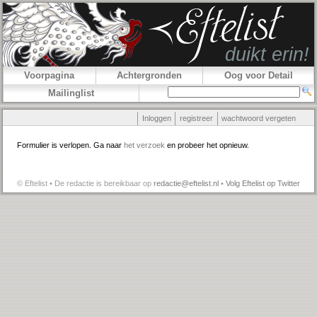
Voorpagina
Achtergronden
Oog voor Detail
Mailinglist
Inloggen
registreer
wachtwoord vergeten
Formulier is verlopen. Ga naar
het verzoek
en probeer het opnieuw.
© Eftelist • De redactie is bereikbaar op
redactie@eftelist.nl
•
Volg Eftelist op Twitter