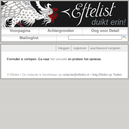
Voorpagina
Achtergronden
Oog voor Detail
Mailinglist
Inloggen
registreer
wachtwoord vergeten
Formulier is verlopen. Ga naar
het verzoek
en probeer het opnieuw.
© Eftelist • De redactie is bereikbaar op
redactie@eftelist.nl
•
Volg Eftelist op Twitter