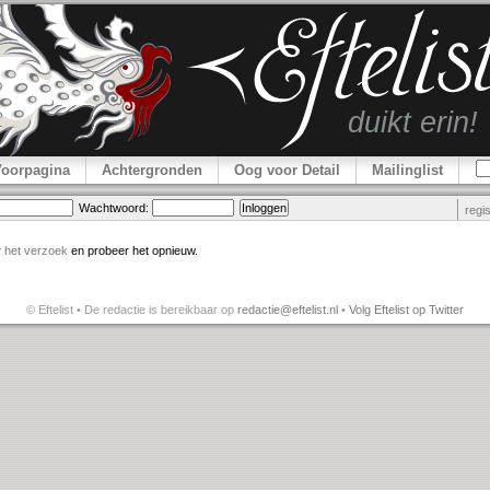
Voorpagina
Achtergronden
Oog voor Detail
Mailinglist
Wachtwoord:
regi
r
het verzoek
en probeer het opnieuw.
© Eftelist • De redactie is bereikbaar op
redactie@eftelist.nl
•
Volg Eftelist op Twitter