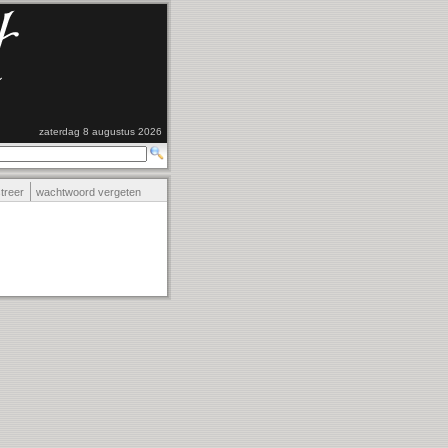
zaterdag 8 augustus 2026
streer
wachtwoord vergeten