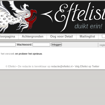
Voorpagina
Achtergronden
Oog voor Detail
Mailinglist
Wachtwoord:
regi
r
het verzoek
en probeer het opnieuw.
© Eftelist • De redactie is bereikbaar op
redactie@eftelist.nl
•
Volg Eftelist op Twitter