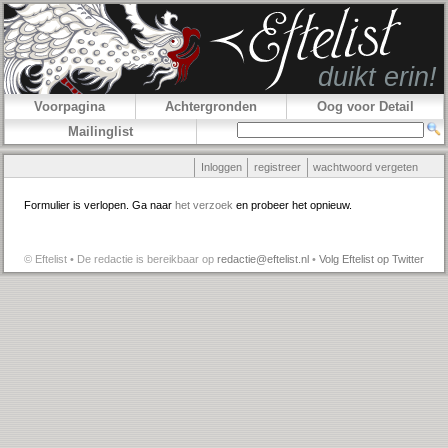
Voorpagina
Achtergronden
Oog voor Detail
Mailinglist
Inloggen
registreer
wachtwoord vergeten
Formulier is verlopen. Ga naar
het verzoek
en probeer het opnieuw.
© Eftelist • De redactie is bereikbaar op
redactie@eftelist.nl
•
Volg Eftelist op Twitter