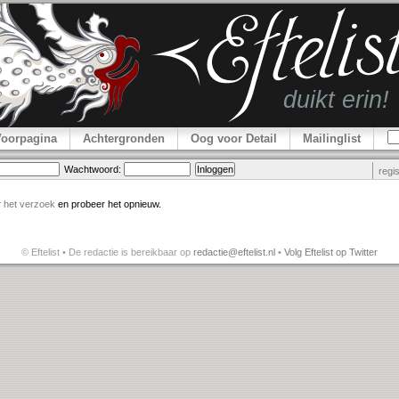
Voorpagina
Achtergronden
Oog voor Detail
Mailinglist
Wachtwoord:
regi
r
het verzoek
en probeer het opnieuw.
© Eftelist • De redactie is bereikbaar op
redactie@eftelist.nl
•
Volg Eftelist op Twitter