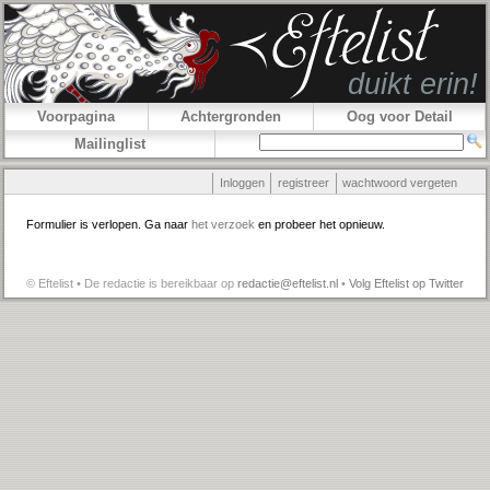
Voorpagina
Achtergronden
Oog voor Detail
Mailinglist
Inloggen
registreer
wachtwoord vergeten
Formulier is verlopen. Ga naar
het verzoek
en probeer het opnieuw.
© Eftelist • De redactie is bereikbaar op
redactie@eftelist.nl
•
Volg Eftelist op Twitter