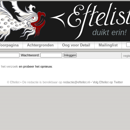
Voorpagina
Achtergronden
Oog voor Detail
Mailinglist
Wachtwoord:
regi
r
het verzoek
en probeer het opnieuw.
© Eftelist • De redactie is bereikbaar op
redactie@eftelist.nl
•
Volg Eftelist op Twitter