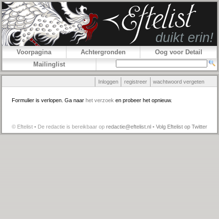
Voorpagina
Achtergronden
Oog voor Detail
Mailinglist
Inloggen
registreer
wachtwoord vergeten
Formulier is verlopen. Ga naar
het verzoek
en probeer het opnieuw.
© Eftelist • De redactie is bereikbaar op
redactie@eftelist.nl
•
Volg Eftelist op Twitter