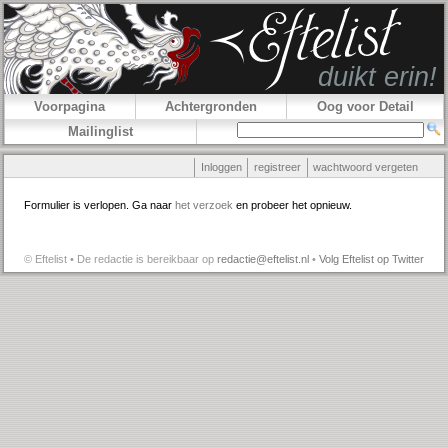
Voorpagina
Achtergronden
Oog voor Detail
Mailinglist
Inloggen
registreer
wachtwoord vergeten
Formulier is verlopen. Ga naar
het verzoek
en probeer het opnieuw.
© Eftelist • De redactie is bereikbaar op
redactie@eftelist.nl
•
Volg Eftelist op Twitter