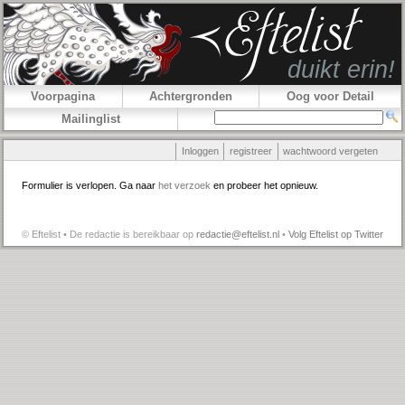
Voorpagina
Achtergronden
Oog voor Detail
Mailinglist
Inloggen
registreer
wachtwoord vergeten
Formulier is verlopen. Ga naar
het verzoek
en probeer het opnieuw.
© Eftelist • De redactie is bereikbaar op
redactie@eftelist.nl
•
Volg Eftelist op Twitter