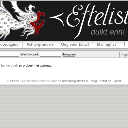
Voorpagina
Achtergronden
Oog voor Detail
Mailinglist
Wachtwoord:
regi
r
het verzoek
en probeer het opnieuw.
© Eftelist • De redactie is bereikbaar op
redactie@eftelist.nl
•
Volg Eftelist op Twitter