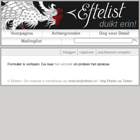
Voorpagina
Achtergronden
Oog voor Detail
Mailinglist
Inloggen
registreer
wachtwoord vergeten
Formulier is verlopen. Ga naar
het verzoek
en probeer het opnieuw.
© Eftelist • De redactie is bereikbaar op
redactie@eftelist.nl
•
Volg Eftelist op Twitter