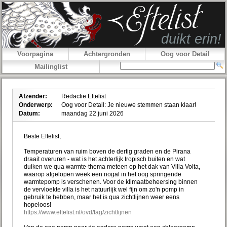
Voorpagina
Achtergronden
Oog voor Detail
Mailinglist
Afzender:
Redactie Eftelist
Onderwerp:
Oog voor Detail: Je nieuwe stemmen staan klaar!
Datum:
maandag 22 juni 2026
Beste Eftelist,
Temperaturen van ruim boven de dertig graden en de Pirana
draait overuren - wat is het achterlijk tropisch buiten en wat
duiken we qua warmte-thema meteen op het dak van Villa Volta,
waarop afgelopen week een nogal in het oog springende
warmtepomp is verschenen. Voor de klimaatbeheersing binnen
de vervloekte villa is het natuurlijk wel fijn om zo'n pomp in
gebruik te hebben, maar het is qua zichtlijnen weer eens
hopeloos!
https://www.eftelist.nl/ovd/tag/zichtlijnen