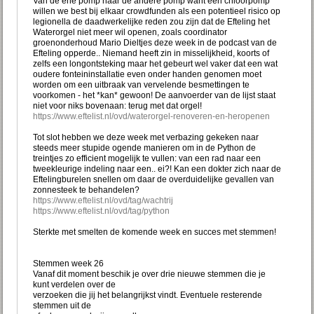
Van de ene pomp naar de andere pomp want een chloorpomp
willen we best bij elkaar crowdfunden als een potentieel risico op
legionella de daadwerkelijke reden zou zijn dat de Efteling het
Waterorgel niet meer wil openen, zoals coordinator
groenonderhoud Mario Dieltjes deze week in de podcast van de
Efteling opperde.. Niemand heeft zin in misselijkheid, koorts of
zelfs een longontsteking maar het gebeurt wel vaker dat een wat
oudere fonteininstallatie even onder handen genomen moet
worden om een uitbraak van vervelende besmettingen te
voorkomen - het *kan* gewoon! De aanvoerder van de lijst staat
niet voor niks bovenaan: terug met dat orgel!
https://www.eftelist.nl/ovd/waterorgel-renoveren-en-heropenen
Tot slot hebben we deze week met verbazing gekeken naar
steeds meer stupide ogende manieren om in de Python de
treintjes zo efficient mogelijk te vullen: van een rad naar een
tweekleurige indeling naar een.. ei?! Kan een dokter zich naar de
Eftelingburelen snellen om daar de overduidelijke gevallen van
zonnesteek te behandelen?
https://www.eftelist.nl/ovd/tag/wachtrij
https://www.eftelist.nl/ovd/tag/python
Sterkte met smelten de komende week en succes met stemmen!
Stemmen week 26
Vanaf dit moment beschik je over drie nieuwe stemmen die je
kunt verdelen over de
verzoeken die jij het belangrijkst vindt. Eventuele resterende
stemmen uit de