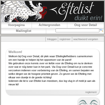
Voorpagina
Achtergronden
Oog voor Detail
Mailinglist
Inloggen
registreer
wachtwoord vergeten
Welkom!
Welkom bij Oog voor Detail, dé plek waar Efteling­lief­hebbers samenkomen
om een handje te helpen bij het oppoetsen van de parel!
We gebruiken onze kennis over en liefde voor de Efteling om na te denken
over wat er nóg beter kan in het park. Via Oog voor Detail kun je concrete
verzoeken indienen voor verbe­tering van de Efteling, en samen bepalen we
welke dingen we de hoogste priori­teit geven. Zo geven we de Efteling met
elkaar een duwtje in de goede richting!
Iedereen die lid is van Eftelist kan meedoen, dus log vlug in of meld je aan als
nieuw lid!
reglement