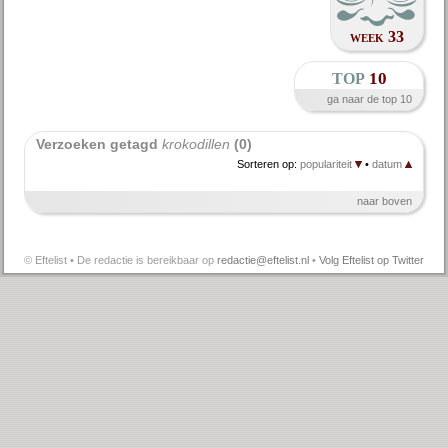
week 33
top
10
ga naar de top 10
Verzoeken getagd 
krokodillen
 (0)
Sorteren op:
populariteit
•
datum
naar boven
© Eftelist • De redactie is bereikbaar op
redactie@eftelist.nl
•
Volg Eftelist op Twitter