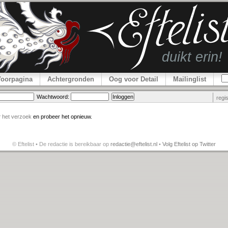
Voorpagina
Achtergronden
Oog voor Detail
Mailinglist
Wachtwoord:
regi
r
het verzoek
en probeer het opnieuw.
© Eftelist • De redactie is bereikbaar op
redactie@eftelist.nl
•
Volg Eftelist op Twitter