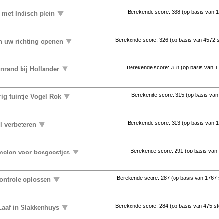
Berekende score:
338
(op basis van
1
 met Indisch plein
Berekende score:
326
(op basis van
4572 
in uw richting openen
Berekende score:
318
(op basis van
1
nrand bij Hollander
Berekende score:
315
(op basis va
ig tuintje Vogel Rok
Berekende score:
313
(op basis van
1
l verbeteren
Berekende score:
291
(op basis van
elen voor bosgeestjes
Berekende score:
287
(op basis van
1767
controle oplossen
Berekende score:
284
(op basis van
475 s
Laaf in Slakkenhuys