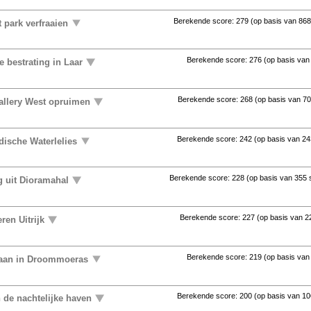
Berekende score:
279
(op basis van
868
 park verfraaien
Berekende score:
276
(op basis va
 bestrating in Laar
Berekende score:
268
(op basis van
70
allery West opruimen
Berekende score:
242
(op basis van
24
ndische Waterlelies
Berekende score:
228
(op basis van
355 
 uit Dioramahal
Berekende score:
227
(op basis van
2
ren Uitrijk
Berekende score:
219
(op basis va
aan in Droommoeras
Berekende score:
200
(op basis van
10
n de nachtelijke haven