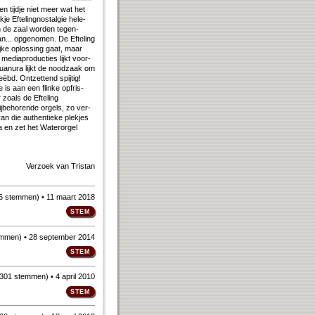
een tijd­je niet meer wat het
e Ef­te­ling­nostal­gie he­le­
In de zaal wor­den te­gen­
.. op­ge­no­men. De Ef­te­ling
j­ke op­los­sing gaat, maar
dia­pro­duc­ties lijkt voor­
an­ura lijkt de nood­zaak om
ëbd. Ont­zet­tend spij­tig!
e is aan een flin­ke op­fris­
zo­als de Ef­te­ling
be­ho­ren­de or­gels, zo ver­
n die au­then­tie­ke plek­jes
 na en zet het Water­orgel
Verzoek van
Tristan
5 stemmen
)
• 11 maart 2018
emmen
)
• 28 september 2014
301 stemmen
)
• 4 april 2010