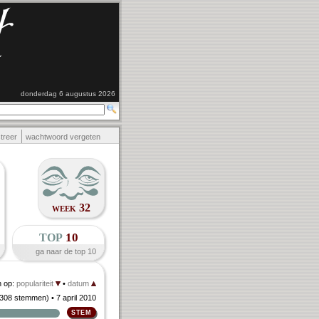
donderdag 6 augustus 2026
streer
wachtwoord vergeten
week 32
top
10
ga naar de top 10
n op:
populariteit
•
datum
308 stemmen
)
• 7 april 2010