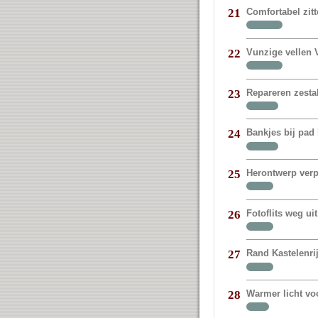
Comfortabel zit
21
Vunzige vellen V
22
Repareren zestal
23
Bankjes bij pad 
24
Herontwerp verp
25
Fotoflits weg 
26
Rand Kastelenr
27
Warmer licht vo
28