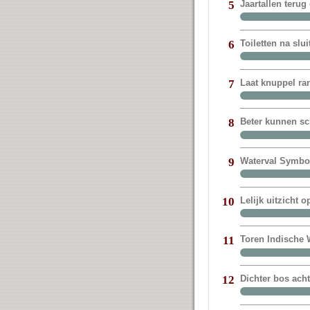
Jaartallen terug
5
Toiletten na sl
6
Laat knuppel ra
7
Beter kunnen sc
8
Waterval Symbol
9
Lelijk uitzicht 
10
Toren Indische W
11
Dichter bos ach
12