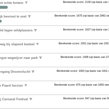
Berekende score:
2130
(op basis van
ent echte fontein
Berekende score:
1675
(op basis van
2992 s
k bevriest te snel
Berekende score:
1637
(op basis van
ld tegen wildplassers
Berekende score:
1551
(op basis van
155
eg bij slapend kasteel
Berekende score:
1408
(op basis van
27
ingse wegwijzer naar park
Berekende score:
1063
(op basis van
1811
 ingang Droomvlucht
Berekende score:
875
(op basis van
1655 st
e Paard herzien
Berekende score:
847
(op basis van
5
j Carnaval Festival