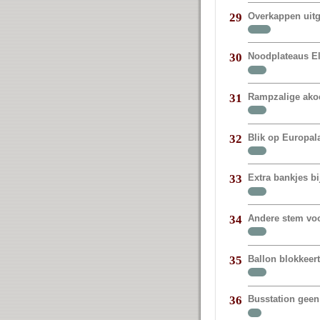
Overkappen uit
29
Noodplateaus E
30
Rampzalige akoe
31
Blik op Europal
32
Extra bankjes bi
33
Andere stem vo
34
Ballon blokkeer
35
Busstation geen
36