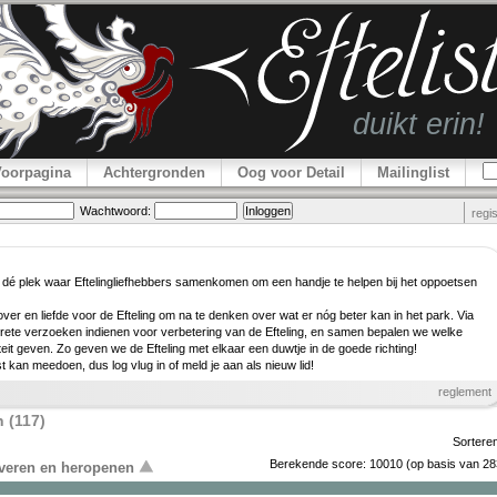
Voorpagina
Achtergronden
Oog voor Detail
Mailinglist
Wachtwoord:
regi
 dé plek waar Efteling­lief­hebbers samenkomen om een handje te helpen bij het oppoetsen
er en liefde voor de Efteling om na te denken over wat er nóg beter kan in het park. Via
rete verzoeken indienen voor verbe­tering van de Efteling, en samen bepalen we welke
teit geven. Zo geven we de Efteling met elkaar een duwtje in de goede richting!
ist kan meedoen, dus log vlug in of meld je aan als nieuw lid!
reglement
 (117)
Sortere
Berekende score:
10010
(op basis van
28
overen en heropenen