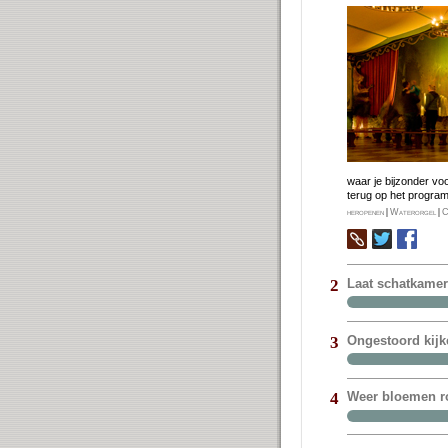
waar je bij­zon­der vo
terug op het pro­gra
heropenen
|
Waterorgel
|
C
Laat schatkame
2
Ongestoord kijk
3
Weer bloemen ro
4