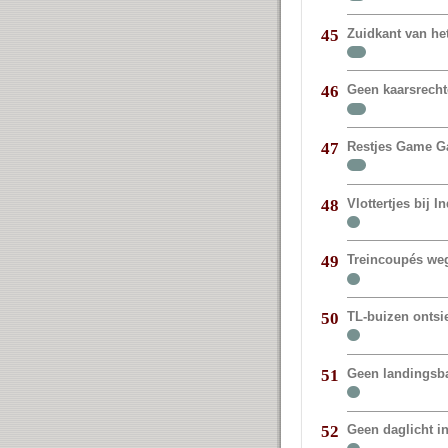
Zuidkant van het
45
Geen kaarsrechte
46
Restjes Game G
47
Vlottertjes bij I
48
Treincoupés weg
49
TL-buizen ontsie
50
Geen landingsb
51
Geen daglicht i
52