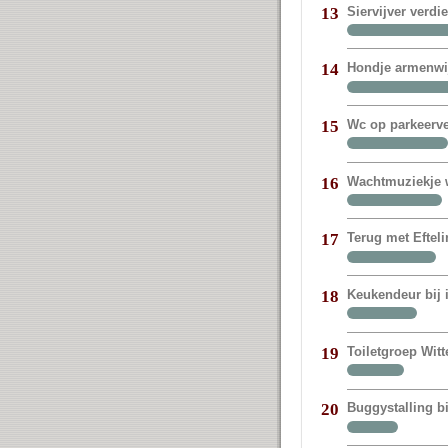
Siervijver verdi
13
Hondje armenwij
14
Wc op parkeerve
15
Wachtmuziekje w
16
Terug met Eftel
17
Keukendeur bij
18
Toiletgroep Witt
19
Buggystalling bi
20