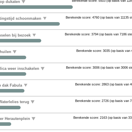
Berekende score:
5503
(op basis van
118
 op dukaten
Berekende score:
4760
(op basis van
11135 
uitingstijd schoonmaken
Berekende score:
3794
(op basis van
7186 st
nselen bij bezoek
Berekende score:
3035
(op basis van
huilen
Berekende score:
3006
(op basis van
3006 s
ica weer inschakelen
Berekende score:
2863
(op basis van
4
op dak Fabula
Berekende score:
2726
(op basis van
7
aterlelies terug
Berekende score:
2163
(op basis van
33
ter Herautenplein