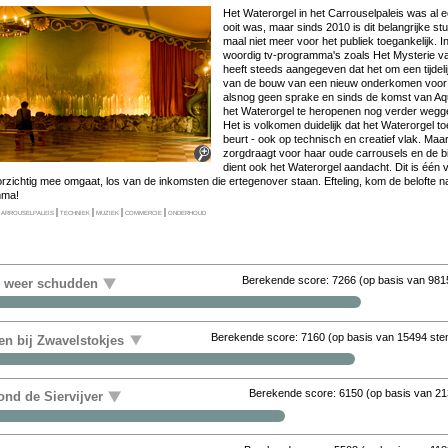
Het Wa­ter­or­gel in het Car­rou­sel­pa­leis was al 
ooit was, maar sinds 2010 is dit be­lang­rij­ke stuk­j
maal niet meer voor het pu­bliek toe­gan­ke­lijk. 
woor­dig tv-pro­gram­ma's zo­als Het Mysterie van.
heeft steeds aan­ge­ge­ven dat het om een tij­de­li
van de bouw van een nieuw on­der­ko­men voor me­
als­nog geen spra­ke en sinds de komst van Aqu
het Wa­ter­or­gel te her­o­pe­nen nog ver­der weg­ge
Het is vol­ko­men dui­de­lijk dat het Wa­ter­or­gel to
beurt - ook op tech­nisch en cre­a­tief vlak. Maar 
zorgdraagt voor haar ou­de car­rou­sels en de bij­
dient ook het Wa­ter­or­gel aan­dacht. Dit is één va
or­zich­tig mee om­gaat, los van de in­kom­sten die er­te­gen­over staan. Ef­te­ling, kom de be­lof­te
m­ma!
arrouselpaleis
|
techniek
|
muziek
|
commercie
|
onderhoud
Berekende score:
7266
(op basis van
981
r weer schudden
Berekende score:
7160
(op basis van
15494 st
en bij Zwavelstokjes
Berekende score:
6150
(op basis van
21
nd de Siervijver