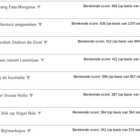
Berekende score:
468
(op basis van
gang Fata Morgana
Berekende score:
438
(op basis van
1370 s
lfentuin wegwerken
Berekende score:
412
(op basis van
884
stiek Station de Oost
Berekende score:
411
(op basis van
aan vanuit Lavenlaar
Berekende score:
396
(op basis van
857 s
j de bushalte
Berekende score:
387
(op basis van
or Vrouw Holle
Berekende score:
364
(op basis van
364 st
t blik op Vogel Rok
Berekende score:
341
(op basis van
574 st
 Bijlmerbajes