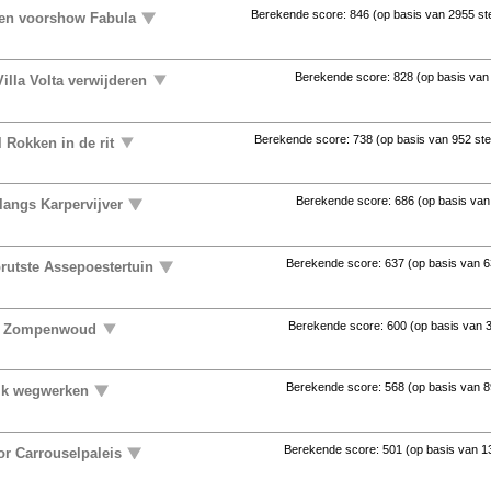
Berekende score:
846
(op basis van
2955 s
ten voorshow Fabula
Berekende score:
828
(op basis va
illa Volta verwijderen
Berekende score:
738
(op basis van
952 st
 Rokken in de rit
Berekende score:
686
(op basis va
langs Karpervijver
Berekende score:
637
(op basis van
6
rutste Assepoestertuin
Berekende score:
600
(op basis van
uit Zompenwoud
Berekende score:
568
(op basis van
8
ijk wegwerken
Berekende score:
501
(op basis van
1
or Carrouselpaleis