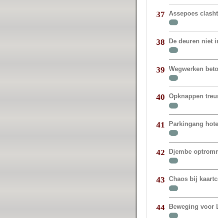
Assepoes clasht
37
De deuren niet 
38
Wegwerken beto
39
Opknappen treur
40
Parkingang hote
41
Djembe optromm
42
Chaos bij kaart
43
Beweging voor 
44