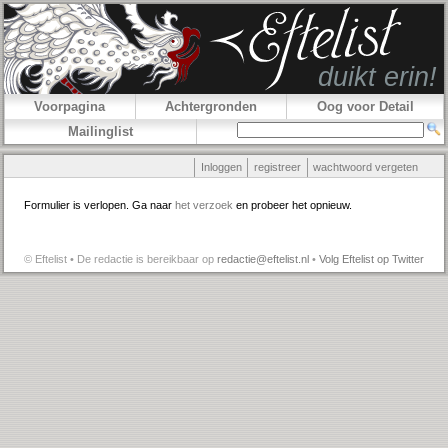
Voorpagina
Achtergronden
Oog voor Detail
Mailinglist
Inloggen
registreer
wachtwoord vergeten
Formulier is verlopen. Ga naar
het verzoek
en probeer het opnieuw.
© Eftelist • De redactie is bereikbaar op
redactie@eftelist.nl
•
Volg Eftelist op Twitter