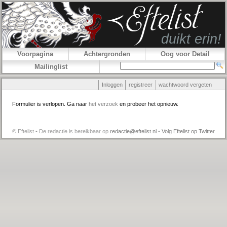
Voorpagina
Achtergronden
Oog voor Detail
Mailinglist
Inloggen
registreer
wachtwoord vergeten
Formulier is verlopen. Ga naar
het verzoek
en probeer het opnieuw.
© Eftelist • De redactie is bereikbaar op
redactie@eftelist.nl
•
Volg Eftelist op Twitter