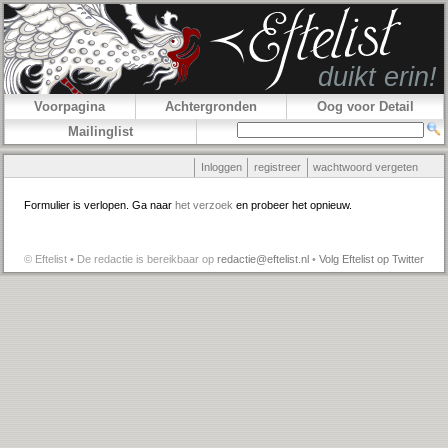
Voorpagina
Achtergronden
Oog voor Detail
Mailinglist
Inloggen
registreer
wachtwoord vergeten
Formulier is verlopen. Ga naar
het verzoek
en probeer het opnieuw.
© Eftelist • De redactie is bereikbaar op
redactie@eftelist.nl
•
Volg Eftelist op Twitter