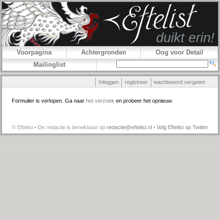
Voorpagina
Achtergronden
Oog voor Detail
Mailinglist
Inloggen
registreer
wachtwoord vergeten
Formulier is verlopen. Ga naar
het verzoek
en probeer het opnieuw.
© Eftelist • De redactie is bereikbaar op
redactie@eftelist.nl
•
Volg Eftelist op Twitter