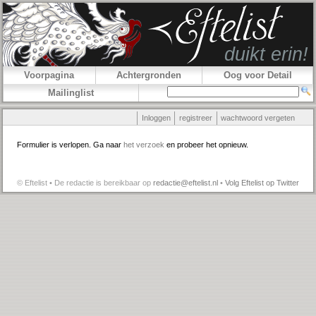
Voorpagina
Achtergronden
Oog voor Detail
Mailinglist
Inloggen
registreer
wachtwoord vergeten
Formulier is verlopen. Ga naar
het verzoek
en probeer het opnieuw.
© Eftelist • De redactie is bereikbaar op
redactie@eftelist.nl
•
Volg Eftelist op Twitter