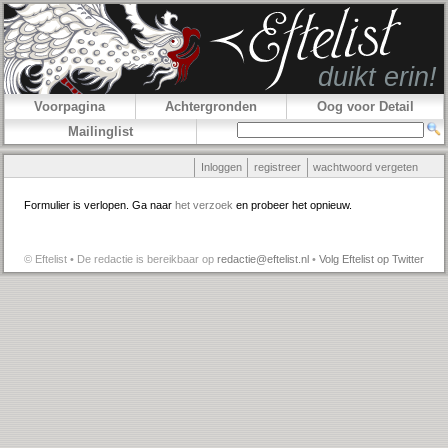
Voorpagina
Achtergronden
Oog voor Detail
Mailinglist
Inloggen
registreer
wachtwoord vergeten
Formulier is verlopen. Ga naar
het verzoek
en probeer het opnieuw.
© Eftelist • De redactie is bereikbaar op
redactie@eftelist.nl
•
Volg Eftelist op Twitter