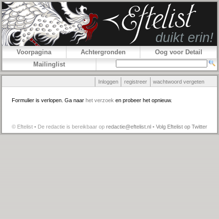
Voorpagina
Achtergronden
Oog voor Detail
Mailinglist
Inloggen
registreer
wachtwoord vergeten
Formulier is verlopen. Ga naar
het verzoek
en probeer het opnieuw.
© Eftelist • De redactie is bereikbaar op
redactie@eftelist.nl
•
Volg Eftelist op Twitter