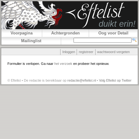
Voorpagina
Achtergronden
Oog voor Detail
Mailinglist
Inloggen
registreer
wachtwoord vergeten
Formulier is verlopen. Ga naar
het verzoek
en probeer het opnieuw.
© Eftelist • De redactie is bereikbaar op
redactie@eftelist.nl
•
Volg Eftelist op Twitter