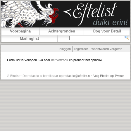
Voorpagina
Achtergronden
Oog voor Detail
Mailinglist
Inloggen
registreer
wachtwoord vergeten
Formulier is verlopen. Ga naar
het verzoek
en probeer het opnieuw.
© Eftelist • De redactie is bereikbaar op
redactie@eftelist.nl
•
Volg Eftelist op Twitter