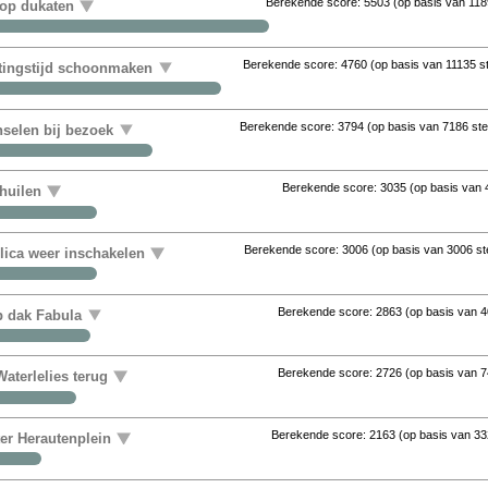
Berekende score:
5503
(op basis van
118
 op dukaten
Berekende score:
4760
(op basis van
11135 
uitingstijd schoonmaken
Berekende score:
3794
(op basis van
7186 st
nselen bij bezoek
Berekende score:
3035
(op basis van
huilen
Berekende score:
3006
(op basis van
3006 s
ica weer inschakelen
Berekende score:
2863
(op basis van
4
op dak Fabula
Berekende score:
2726
(op basis van
7
aterlelies terug
Berekende score:
2163
(op basis van
33
ter Herautenplein