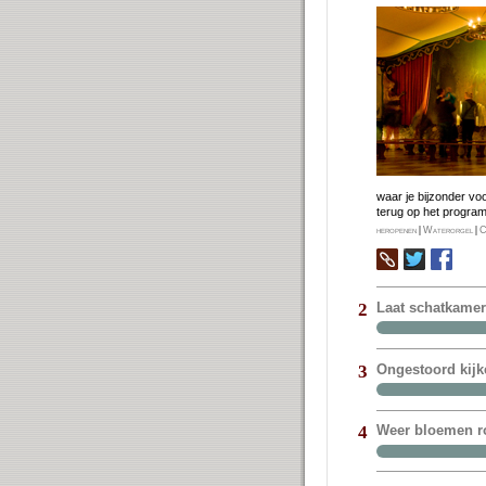
waar je bij­zon­der vo
terug op het pro­gra
heropenen
|
Waterorgel
|
C
Laat schatkame
2
Ongestoord kijk
3
Weer bloemen ro
4