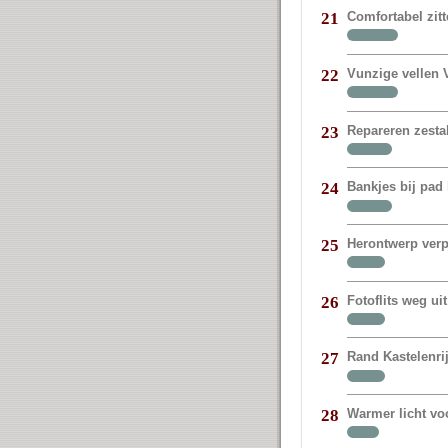
Comfortabel zit
21
Vunzige vellen V
22
Repareren zestal
23
Bankjes bij pad 
24
Herontwerp verp
25
Fotoflits weg 
26
Rand Kastelenr
27
Warmer licht vo
28