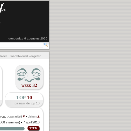
donderdag 6 augustus 2026
streer
wachtwoord vergeten
week 32
top
10
ga naar de top 10
n op:
populariteit
•
datum
308 stemmen
)
• 7 april 2010