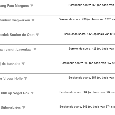
Berekende score:
468
(op basis van
gang Fata Morgana
Berekende score:
438
(op basis van
1370 s
lfentuin wegwerken
Berekende score:
412
(op basis van
884
stiek Station de Oost
Berekende score:
411
(op basis van
aan vanuit Lavenlaar
Berekende score:
396
(op basis van
857 s
j de bushalte
Berekende score:
387
(op basis van
or Vrouw Holle
Berekende score:
364
(op basis van
364 st
t blik op Vogel Rok
Berekende score:
341
(op basis van
574 st
 Bijlmerbajes