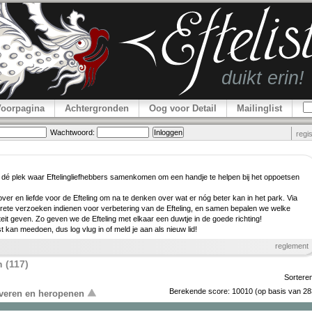
Voorpagina
Achtergronden
Oog voor Detail
Mailinglist
Wachtwoord:
regi
 dé plek waar Efteling­lief­hebbers samenkomen om een handje te helpen bij het oppoetsen
er en liefde voor de Efteling om na te denken over wat er nóg beter kan in het park. Via
rete verzoeken indienen voor verbe­tering van de Efteling, en samen bepalen we welke
teit geven. Zo geven we de Efteling met elkaar een duwtje in de goede richting!
ist kan meedoen, dus log vlug in of meld je aan als nieuw lid!
reglement
 (117)
Sortere
Berekende score:
10010
(op basis van
28
overen en heropenen