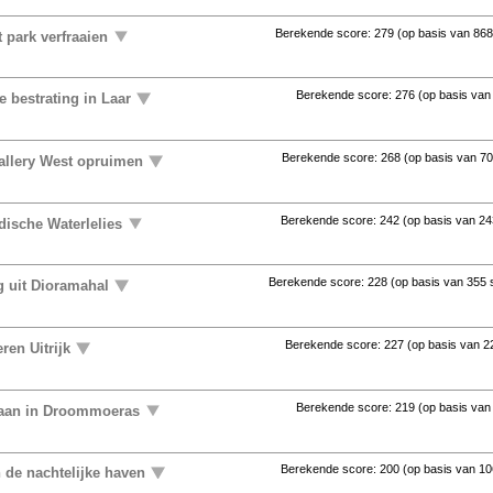
Berekende score:
279
(op basis van
868
 park verfraaien
Berekende score:
276
(op basis va
 bestrating in Laar
Berekende score:
268
(op basis van
70
allery West opruimen
Berekende score:
242
(op basis van
24
ndische Waterlelies
Berekende score:
228
(op basis van
355 
 uit Dioramahal
Berekende score:
227
(op basis van
2
ren Uitrijk
Berekende score:
219
(op basis va
aan in Droommoeras
Berekende score:
200
(op basis van
10
n de nachtelijke haven