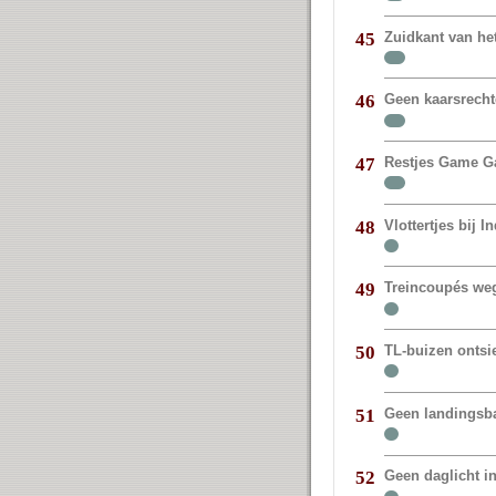
Zuidkant van het
45
Geen kaarsrechte
46
Restjes Game G
47
Vlottertjes bij I
48
Treincoupés weg
49
TL-buizen ontsie
50
Geen landingsb
51
Geen daglicht i
52