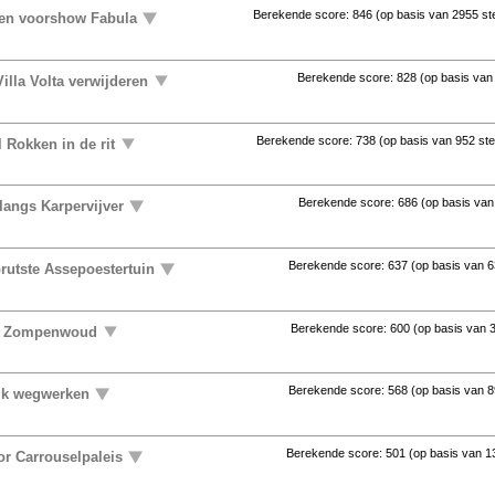
Berekende score:
846
(op basis van
2955 s
ten voorshow Fabula
Berekende score:
828
(op basis va
illa Volta verwijderen
Berekende score:
738
(op basis van
952 st
 Rokken in de rit
Berekende score:
686
(op basis va
langs Karpervijver
Berekende score:
637
(op basis van
6
rutste Assepoestertuin
Berekende score:
600
(op basis van
uit Zompenwoud
Berekende score:
568
(op basis van
8
ijk wegwerken
Berekende score:
501
(op basis van
1
or Carrouselpaleis