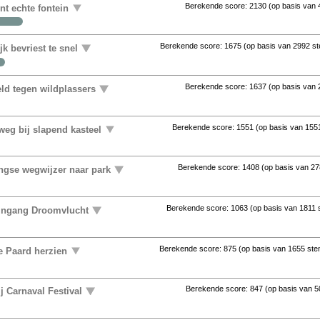
Berekende score:
2130
(op basis van
ent echte fontein
Berekende score:
1675
(op basis van
2992 s
k bevriest te snel
Berekende score:
1637
(op basis van
ld tegen wildplassers
Berekende score:
1551
(op basis van
155
eg bij slapend kasteel
Berekende score:
1408
(op basis van
27
ingse wegwijzer naar park
Berekende score:
1063
(op basis van
1811
 ingang Droomvlucht
Berekende score:
875
(op basis van
1655 st
e Paard herzien
Berekende score:
847
(op basis van
5
j Carnaval Festival