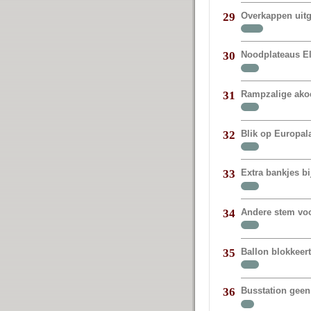
Overkappen uit
29
Noodplateaus E
30
Rampzalige akoe
31
Blik op Europal
32
Extra bankjes bi
33
Andere stem vo
34
Ballon blokkeer
35
Busstation geen
36