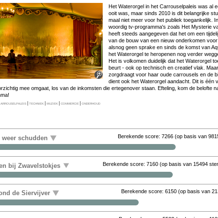
Het Wa­ter­or­gel in het Car­rou­sel­pa­leis was al 
ooit was, maar sinds 2010 is dit be­lang­rij­ke stuk­j
maal niet meer voor het pu­bliek toe­gan­ke­lijk. 
woor­dig tv-pro­gram­ma's zo­als Het Mysterie van.
heeft steeds aan­ge­ge­ven dat het om een tij­de­li
van de bouw van een nieuw on­der­ko­men voor me­
als­nog geen spra­ke en sinds de komst van Aqu
het Wa­ter­or­gel te her­o­pe­nen nog ver­der weg­ge
Het is vol­ko­men dui­de­lijk dat het Wa­ter­or­gel to
beurt - ook op tech­nisch en cre­a­tief vlak. Maar 
zorgdraagt voor haar ou­de car­rou­sels en de bij­
dient ook het Wa­ter­or­gel aan­dacht. Dit is één va
or­zich­tig mee om­gaat, los van de in­kom­sten die er­te­gen­over staan. Ef­te­ling, kom de be­lof­te
m­ma!
arrouselpaleis
|
techniek
|
muziek
|
commercie
|
onderhoud
Berekende score:
7266
(op basis van
981
r weer schudden
Berekende score:
7160
(op basis van
15494 st
en bij Zwavelstokjes
Berekende score:
6150
(op basis van
21
nd de Siervijver