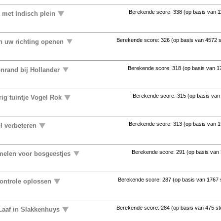
Berekende score:
338
(op basis van
1
 met Indisch plein
Berekende score:
326
(op basis van
4572 
in uw richting openen
Berekende score:
318
(op basis van
1
nrand bij Hollander
Berekende score:
315
(op basis va
ig tuintje Vogel Rok
Berekende score:
313
(op basis van
1
l verbeteren
Berekende score:
291
(op basis van
elen voor bosgeestjes
Berekende score:
287
(op basis van
1767
controle oplossen
Berekende score:
284
(op basis van
475 s
Laaf in Slakkenhuys