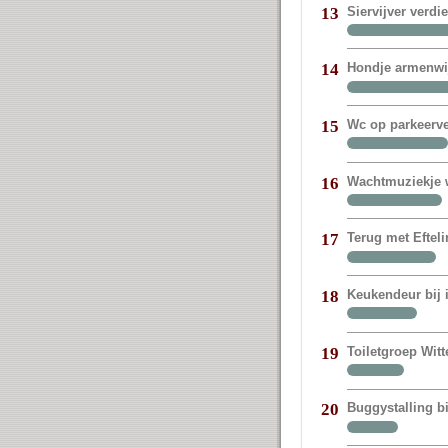
Siervijver verdi
13
Hondje armenwij
14
Wc op parkeerve
15
Wachtmuziekje w
16
Terug met Eftel
17
Keukendeur bij
18
Toiletgroep Witt
19
Buggystalling bi
20