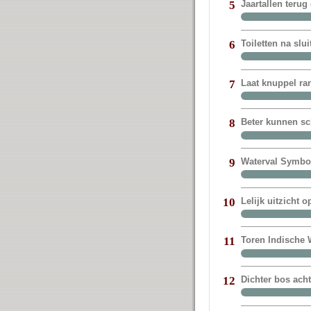
Jaartallen terug
5
Toiletten na sl
6
Laat knuppel ra
7
Beter kunnen sc
8
Waterval Symbol
9
Lelijk uitzicht 
10
Toren Indische W
11
Dichter bos ach
12