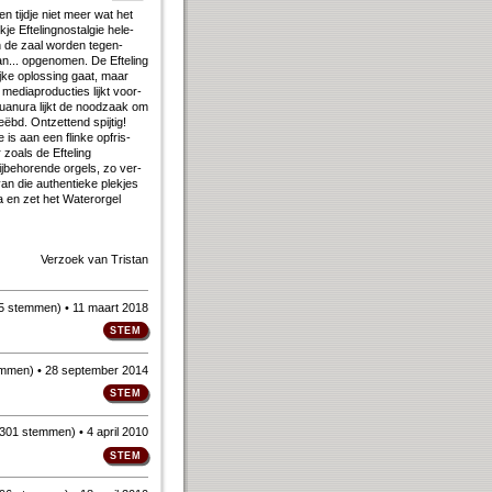
een tijd­je niet meer wat het
e Ef­te­ling­nostal­gie he­le­
In de zaal wor­den te­gen­
.. op­ge­no­men. De Ef­te­ling
j­ke op­los­sing gaat, maar
dia­pro­duc­ties lijkt voor­
an­ura lijkt de nood­zaak om
ëbd. Ont­zet­tend spij­tig!
e is aan een flin­ke op­fris­
zo­als de Ef­te­ling
be­ho­ren­de or­gels, zo ver­
n die au­then­tie­ke plek­jes
 na en zet het Water­orgel
Verzoek van
Tristan
5 stemmen
)
• 11 maart 2018
emmen
)
• 28 september 2014
301 stemmen
)
• 4 april 2010