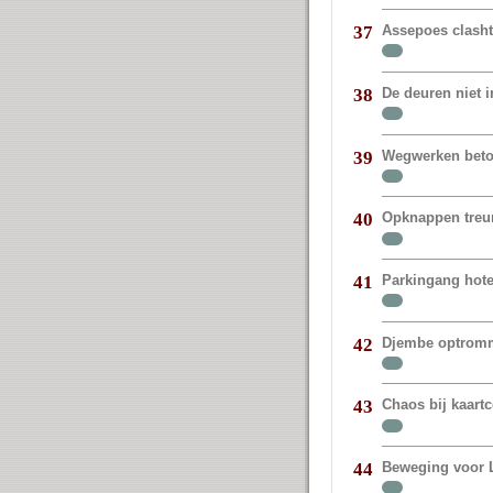
Assepoes clasht
37
De deuren niet 
38
Wegwerken beto
39
Opknappen treur
40
Parkingang hote
41
Djembe optromm
42
Chaos bij kaart
43
Beweging voor 
44