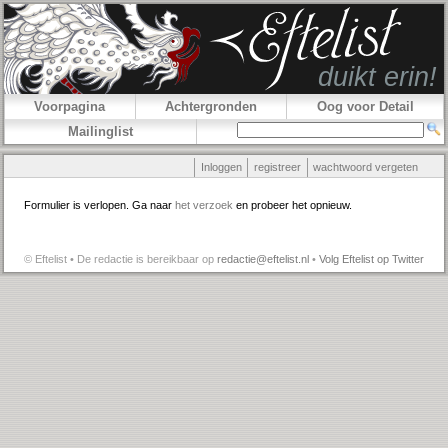
Voorpagina
Achtergronden
Oog voor Detail
Mailinglist
Inloggen
registreer
wachtwoord vergeten
Formulier is verlopen. Ga naar
het verzoek
en probeer het opnieuw.
© Eftelist • De redactie is bereikbaar op
redactie@eftelist.nl
•
Volg Eftelist op Twitter