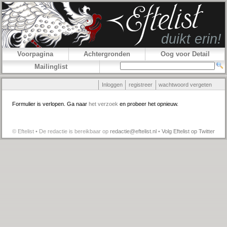
Voorpagina
Achtergronden
Oog voor Detail
Mailinglist
Inloggen
registreer
wachtwoord vergeten
Formulier is verlopen. Ga naar
het verzoek
en probeer het opnieuw.
© Eftelist • De redactie is bereikbaar op
redactie@eftelist.nl
•
Volg Eftelist op Twitter