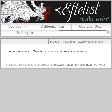
Voorpagina
Achtergronden
Oog voor Detail
Mailinglist
Inloggen
registreer
wachtwoord vergeten
Formulier is verlopen. Ga naar
het verzoek
en probeer het opnieuw.
© Eftelist • De redactie is bereikbaar op
redactie@eftelist.nl
•
Volg Eftelist op Twitter