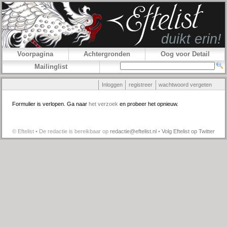
Voorpagina
Achtergronden
Oog voor Detail
Mailinglist
Inloggen
registreer
wachtwoord vergeten
Formulier is verlopen. Ga naar
het verzoek
en probeer het opnieuw.
© Eftelist • De redactie is bereikbaar op
redactie@eftelist.nl
•
Volg Eftelist op Twitter