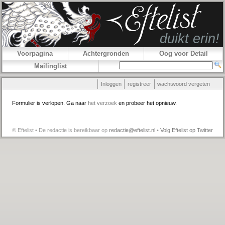
Voorpagina
Achtergronden
Oog voor Detail
Mailinglist
Inloggen
registreer
wachtwoord vergeten
Formulier is verlopen. Ga naar
het verzoek
en probeer het opnieuw.
© Eftelist • De redactie is bereikbaar op
redactie@eftelist.nl
•
Volg Eftelist op Twitter