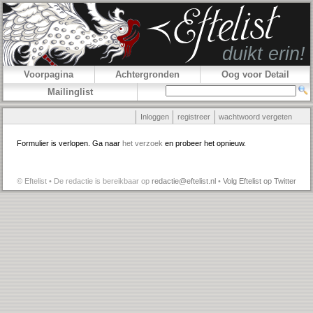
Voorpagina
Achtergronden
Oog voor Detail
Mailinglist
Inloggen
registreer
wachtwoord vergeten
Formulier is verlopen. Ga naar
het verzoek
en probeer het opnieuw.
© Eftelist • De redactie is bereikbaar op
redactie@eftelist.nl
•
Volg Eftelist op Twitter