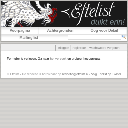
Voorpagina
Achtergronden
Oog voor Detail
Mailinglist
Inloggen
registreer
wachtwoord vergeten
Formulier is verlopen. Ga naar
het verzoek
en probeer het opnieuw.
© Eftelist • De redactie is bereikbaar op
redactie@eftelist.nl
•
Volg Eftelist op Twitter