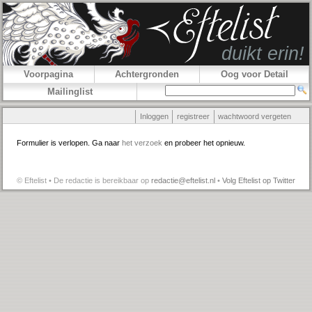
Voorpagina
Achtergronden
Oog voor Detail
Mailinglist
Inloggen
registreer
wachtwoord vergeten
Formulier is verlopen. Ga naar
het verzoek
en probeer het opnieuw.
© Eftelist • De redactie is bereikbaar op
redactie@eftelist.nl
•
Volg Eftelist op Twitter