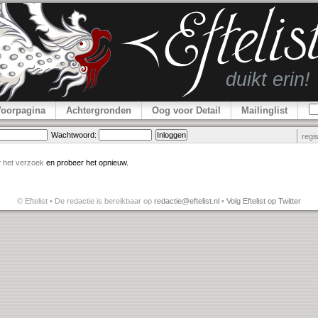
Voorpagina
Achtergronden
Oog voor Detail
Mailinglist
Wachtwoord:
regi
r
het verzoek
en probeer het opnieuw.
© Eftelist • De redactie is bereikbaar op
redactie@eftelist.nl
•
Volg Eftelist op Twitter