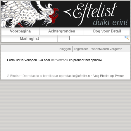
Voorpagina
Achtergronden
Oog voor Detail
Mailinglist
Inloggen
registreer
wachtwoord vergeten
Formulier is verlopen. Ga naar
het verzoek
en probeer het opnieuw.
© Eftelist • De redactie is bereikbaar op
redactie@eftelist.nl
•
Volg Eftelist op Twitter