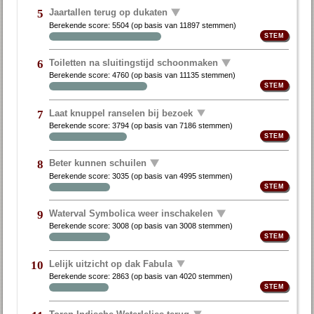
Jaartallen terug op dukaten
5
Berekende score:
5504
(op basis van
11897 stemmen
)
Toiletten na sluitingstijd schoonmaken
6
Berekende score:
4760
(op basis van
11135 stemmen
)
Laat knuppel ranselen bij bezoek
7
Berekende score:
3794
(op basis van
7186 stemmen
)
Beter kunnen schuilen
8
Berekende score:
3035
(op basis van
4995 stemmen
)
Waterval Symbolica weer inschakelen
9
Berekende score:
3008
(op basis van
3008 stemmen
)
Lelijk uitzicht op dak Fabula
10
Berekende score:
2863
(op basis van
4020 stemmen
)
Toren Indische Waterlelies terug