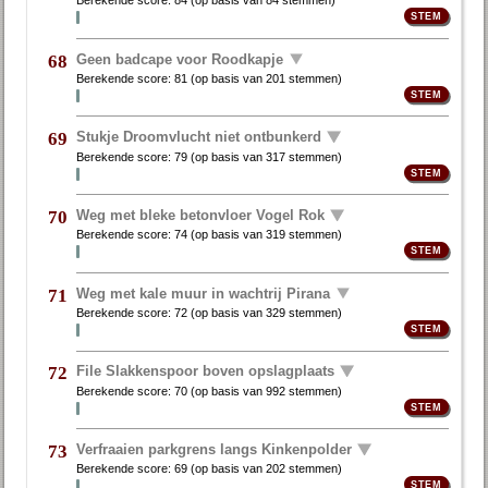
Berekende score:
84
(op basis van
84 stemmen
)
Geen badcape voor Roodkapje
68
Berekende score:
81
(op basis van
201 stemmen
)
Stukje Droomvlucht niet ontbunkerd
69
Berekende score:
79
(op basis van
317 stemmen
)
Weg met bleke betonvloer Vogel Rok
70
Berekende score:
74
(op basis van
319 stemmen
)
Weg met kale muur in wachtrij Pirana
71
Berekende score:
72
(op basis van
329 stemmen
)
File Slakkenspoor boven opslagplaats
72
Berekende score:
70
(op basis van
992 stemmen
)
Verfraaien parkgrens langs Kinkenpolder
73
Berekende score:
69
(op basis van
202 stemmen
)