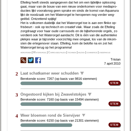
Ef­te­ling heeft steeds aan­ge­ge­ven dat het om een tij­de­lij­ke op­los­sing
gaat, maar van de bouw van een nieuw on­der­ko­men voor me­dia­pro­
duc­ties lijkt voor­als­nog geen spra­ke en sinds de komst van Aquan­ura
lijkt de nood­zaak om het Wa­ter­or­gel te her­o­pe­nen nog ver­der weg­
geëbd. Ont­zet­tend spij­tig!
Het is vol­ko­men dui­de­lijk dat het Wa­ter­or­gel toe is aan een flin­ke op­
fris­beurt - ook op tech­nisch en cre­a­tief vlak. Maar zo­als de Ef­te­ling
zorgdraagt voor haar ou­de car­rou­sels en de bij­be­ho­ren­de or­gels, zo
ver­dient ook het Wa­ter­or­gel aan­dacht. Dit is één van die au­then­tie­ke
plek­jes waar je bij­zon­der voor­zich­tig mee om­gaat, los van de in­kom­
sten die er­te­gen­over staan. Ef­te­ling, kom de be­lof­te na en zet het
Water­orgel terug op het pro­gram­ma!
heropenen
|
Waterorgel
|
Carrouselpaleis
|
techniek
|
muziek
|
commercie
|
onderhoud
Tristan
7 april 2010
Laat schatkamer weer schudden
2
Berekende score:
7267
(op basis van
9816 stemmen
)
Ongestoord kijken bij Zwavelstokjes
3
Berekende score:
7160
(op basis van
15494 stemmen
)
Weer bloemen rond de Siervijver
4
Berekende score:
6150
(op basis van
21301 stemmen
)