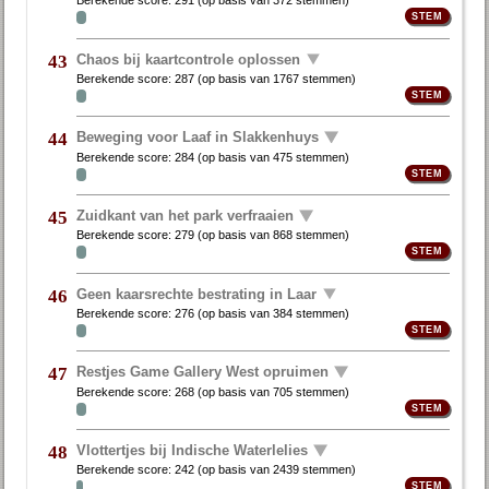
Berekende score:
291
(op basis van
372 stemmen
)
Chaos bij kaartcontrole oplossen
43
Berekende score:
287
(op basis van
1767 stemmen
)
Beweging voor Laaf in Slakkenhuys
44
Berekende score:
284
(op basis van
475 stemmen
)
Zuidkant van het park verfraaien
45
Berekende score:
279
(op basis van
868 stemmen
)
Geen kaarsrechte bestrating in Laar
46
Berekende score:
276
(op basis van
384 stemmen
)
Restjes Game Gallery West opruimen
47
Berekende score:
268
(op basis van
705 stemmen
)
Vlottertjes bij Indische Waterlelies
48
Berekende score:
242
(op basis van
2439 stemmen
)