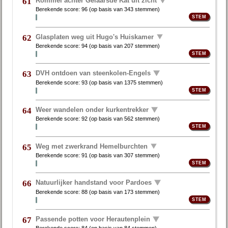
Rommel achter Gelaarsde Kat uit zicht
61
Berekende score:
96
(op basis van
343 stemmen
)
Glasplaten weg uit Hugo's Huiskamer
62
Berekende score:
94
(op basis van
207 stemmen
)
DVH ontdoen van steenkolen-Engels
63
Berekende score:
93
(op basis van
1375 stemmen
)
Weer wandelen onder kurkentrekker
64
Berekende score:
92
(op basis van
562 stemmen
)
Weg met zwerkrand Hemelburchten
65
Berekende score:
91
(op basis van
307 stemmen
)
Natuurlijker handstand voor Pardoes
66
Berekende score:
88
(op basis van
173 stemmen
)
Passende potten voor Herautenplein
67