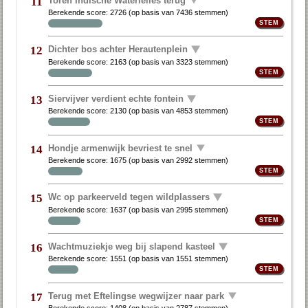
11
Berekende score:
2726
(op basis van
7436 stemmen
)
Dichter bos achter Herautenplein
12
Berekende score:
2163
(op basis van
3323 stemmen
)
Siervijver verdient echte fontein
13
Berekende score:
2130
(op basis van
4853 stemmen
)
Hondje armenwijk bevriest te snel
14
Berekende score:
1675
(op basis van
2992 stemmen
)
Wc op parkeerveld tegen wildplassers
15
Berekende score:
1637
(op basis van
2995 stemmen
)
Wachtmuziekje weg bij slapend kasteel
16
Berekende score:
1551
(op basis van
1551 stemmen
)
Terug met Eftelingse wegwijzer naar park
17
Berekende score:
1408
(op basis van
2787 stemmen
)