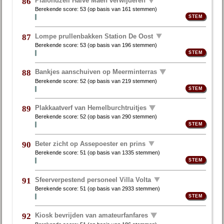
Plafondzeil Halve Maen verwijderen
86
Berekende score:
53
(op basis van
161 stemmen
)
Lompe prullenbakken Station De Oost
87
Berekende score:
53
(op basis van
196 stemmen
)
Bankjes aanschuiven op Meerminterras
88
Berekende score:
52
(op basis van
219 stemmen
)
Plakkaatverf van Hemelburchtruitjes
89
Berekende score:
52
(op basis van
290 stemmen
)
Beter zicht op Assepoester en prins
90
Berekende score:
51
(op basis van
1335 stemmen
)
Sfeerverpestend personeel Villa Volta
91
Berekende score:
51
(op basis van
2933 stemmen
)
Kiosk bevrijden van amateurfanfares
92