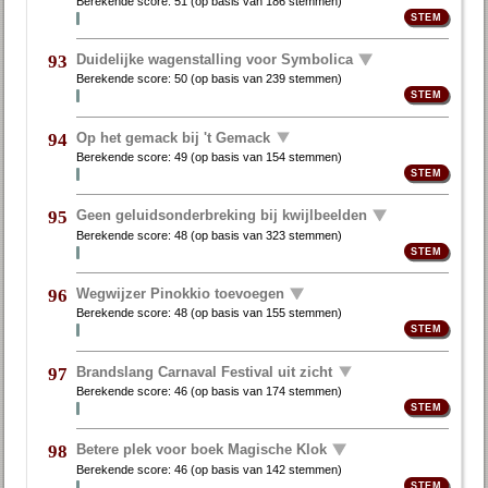
Berekende score:
51
(op basis van
186 stemmen
)
Duidelijke wagenstalling voor Symbolica
93
Berekende score:
50
(op basis van
239 stemmen
)
Op het gemack bij 't Gemack
94
Berekende score:
49
(op basis van
154 stemmen
)
Geen geluidsonderbreking bij kwijlbeelden
95
Berekende score:
48
(op basis van
323 stemmen
)
Wegwijzer Pinokkio toevoegen
96
Berekende score:
48
(op basis van
155 stemmen
)
Brandslang Carnaval Festival uit zicht
97
Berekende score:
46
(op basis van
174 stemmen
)
Betere plek voor boek Magische Klok
98
Berekende score:
46
(op basis van
142 stemmen
)