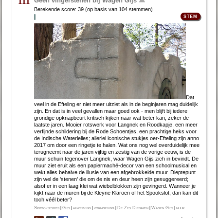
Geen vingerstenen bij Wagen Gijs
111
Berekende score:
39
(op basis van
104 stemmen
)
Dat
veel in de Efteling er niet meer uitziet als in de beginjaren mag duidelijk
zijn. En dat is in veel gevallen maar goed ook - men blijft bij iedere
grondige opknapbeurt kritisch kijken naar wat beter kan, zeker de
laatste jaren. Mooier rotswerk voor Langnek en Roodkapje, een meer
verfijnde schildering bij de Rode Schoentjes, een prachtige heks voor
de Indische Waterlelies; allerlei iconische stukjes oer-Efteling zijn anno
2017 om door een ringetje te halen. Wat ons nog wel overduidelijk mee
terugneemt naar de jaren vijftig en zestig van de vorige eeuw, is de
muur schuin tegenover Langnek, waar Wagen Gijs zich in bevindt. De
muur ziet eruit als een papiermaché-decor van een schoolmusical en
wekt alles behalve de illusie van een afgebrokkelde muur. Dieptepunt
zijn wel de 'stenen' die om de nis en deur heen zijn gesuggereerd;
alsof er in een laag klei wat wiebelblokken zijn gevingerd. Wanneer je
kijkt naar de muren bij de Kleyne Klaroen of het Spookslot, dan kan dit
toch véél beter?
Sprookjesbos
|
Gijs
|
afwerking
|
vormgeving
|
De Zes Dienaren
|
Wagen Gijs
|
muur