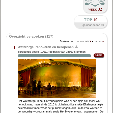
week 32
top
10
ga naar de top 10
Overzicht verzoeken (117)
Sorteren op:
populariteit
•
datum
Waterorgel renoveren en heropenen
1
Berekende score:
10011
(op basis van
28309 stemmen
)
Het Wa­ter­or­gel in het Car­rou­sel­pa­leis was al een tijd­je niet meer wat
het ooit was, maar sinds 2010 is dit be­lang­rij­ke stuk­je Ef­te­ling­nostal­gie
he­le­maal niet meer voor het pu­bliek toe­gan­ke­lijk. In de zaal wor­den te­
gen­woor­dig tv-pro­gram­ma's zo­als Het Mysterie van... op­ge­no­men. De