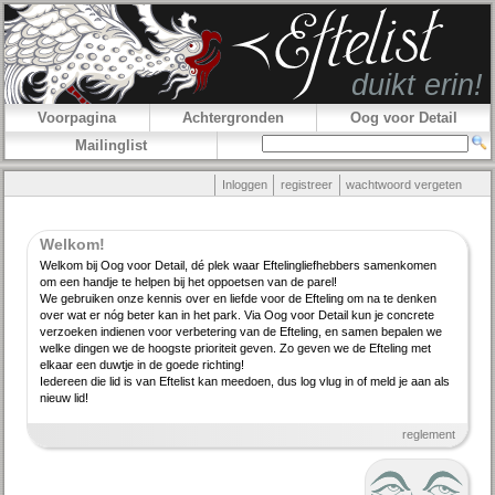
Voorpagina
Achtergronden
Oog voor Detail
Mailinglist
Inloggen
registreer
wachtwoord vergeten
Welkom!
Welkom bij Oog voor Detail, dé plek waar Efteling­lief­hebbers samenkomen
om een handje te helpen bij het oppoetsen van de parel!
We gebruiken onze kennis over en liefde voor de Efteling om na te denken
over wat er nóg beter kan in het park. Via Oog voor Detail kun je concrete
verzoeken indienen voor verbe­tering van de Efteling, en samen bepalen we
welke dingen we de hoogste priori­teit geven. Zo geven we de Efteling met
elkaar een duwtje in de goede richting!
Iedereen die lid is van Eftelist kan meedoen, dus log vlug in of meld je aan als
nieuw lid!
reglement